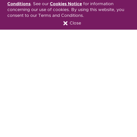
Conditions
. See our
Cookies Notice
for information
Font Attribution
concerning our use of cookies. By using this website, you
consent to our Terms and Conditions.
Close
Translation Services Available:
Español
繁體中文
Tiếng Việt
Русский
Deitsch
한국어
Italiano
العربية
Français
Deutsch
Українська
Polski
Kreyòl Ayisyen
Ásụ̀sụ́ Ìgbò
Português
Connect with Us