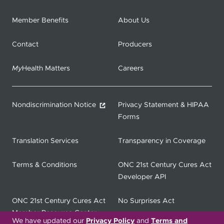
Member Benefits
About Us
Contact
Producers
My
Health Matters
Careers
Nondiscrimination Notice
Privacy Statement & HIPAA
Forms
Translation Services
Transparency in Coverage
Terms & Conditions
ONC 21st Century Cures Act
Developer API
ONC 21st Century Cures Act
No Surprises Act
Member Resource Center
We have updated our
Privacy Policy
and
Terms and