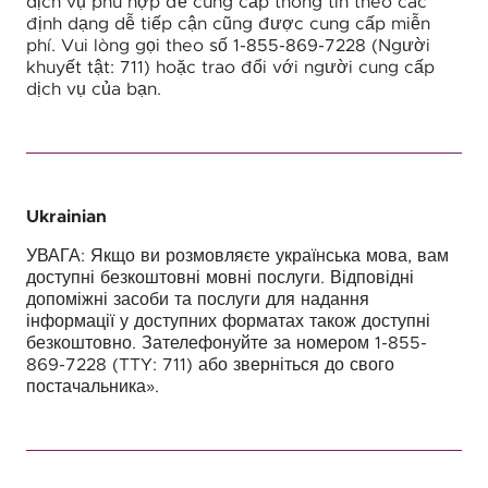
dịch vụ phù hợp để cung cấp thông tin theo các
định dạng dễ tiếp cận cũng được cung cấp miễn
phí. Vui lòng gọi theo số 1-855-869-7228 (Người
khuyết tật: 711) hoặc trao đổi với người cung cấp
dịch vụ của bạn.
Ukrainian
УВАГА: Якщо ви розмовляєте українська мова, вам
доступні безкоштовні мовні послуги. Відповідні
допоміжні засоби та послуги для надання
інформації у доступних форматах також доступні
безкоштовно. Зателефонуйте за номером 1-855-
869-7228 (TTY: 711) або зверніться до свого
постачальника».