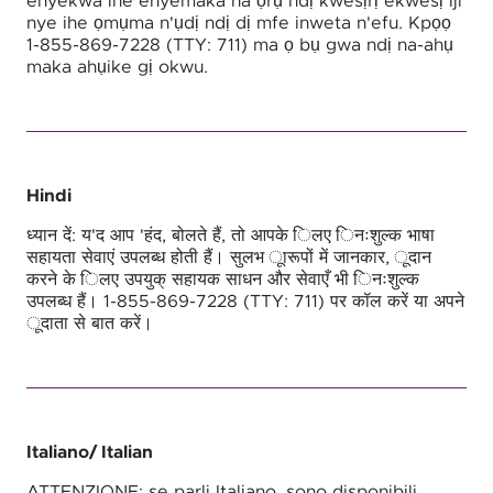
enyekwa ihe enyemaka na ọrụ ndị kwesịrị ekwesị iji
nye ihe ọmụma n'ụdị ndị dị mfe inweta n'efu. Kpọọ
1-855-869-7228 (TTY: 711) ma ọ bụ gwa ndị na-ahụ
maka ahụike gị okwu.
Hindi
ध्यान दें: य'द आप 'हंद, बोलते हैं, तो आपके िलए िनःशुल्क भाषा
सहायता सेवाएं उपलब्ध होती हैं। सुलभ ूारूपों में जानकार, ूदान
करने के िलए उपयुक् सहायक साधन और सेवाएँ भी िनःशुल्क
उपलब्ध हैं। 1-855-869-7228 (TTY: 711) पर कॉल करें या अपने
ूदाता से बात करें।
Italiano
/ Italian
ATTENZIONE: se parli Italiano, sono disponibili