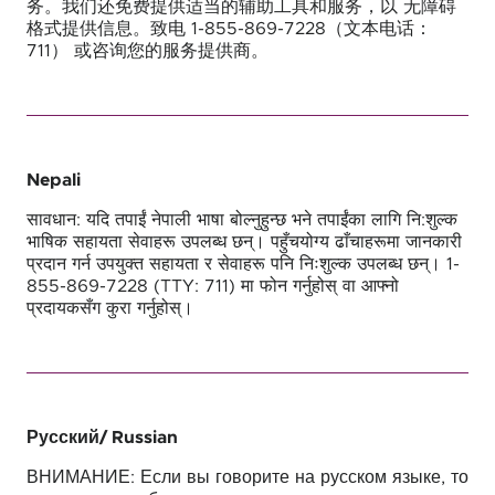
务。我们还免费提供适当的辅助工具和服务，以 无障碍
格式提供信息。致电 1-855-869-7228（文本电话：
711） 或咨询您的服务提供商。
Nepali
सावधान: यदि तपाईं नेपाली भाषा बोल्नुहुन्छ भने तपाईंका लागि नि:शुल्क
भाषिक सहायता सेवाहरू उपलब्ध छन्। पहुँचयोग्य ढाँचाहरूमा जानकारी
प्रदान गर्न उपयुक्त सहायता र सेवाहरू पनि निःशुल्क उपलब्ध छन्। 1-
855-869-7228 (TTY: 711) मा फोन गर्नुहोस् वा आफ्नो
प्रदायकसँग कुरा गर्नुहोस्।
Русский
/ Russian
ВНИМАНИЕ: Если вы говорите на русском языке, то