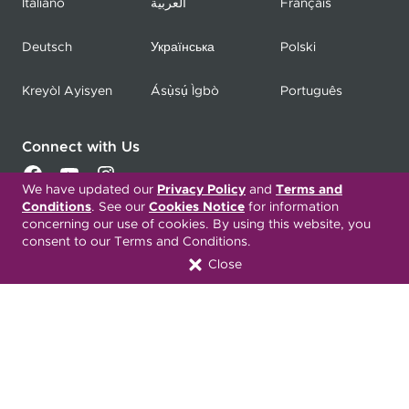
Italiano
العربية
Français
Deutsch
Українська
Polski
Kreyòl Ayisyen
Ásụ̀sụ́ Ìgbò
Português
Connect with Us
We have updated our
Privacy Policy
and
Terms and
Conditions
. See our
Cookies Notice
for information
Download our Mobile App
concerning our use of cookies. By using this website, you
consent to our Terms and Conditions.
Close
COPYRIGHT 2026. UPMC HEALTH PLAN, INC.
Active Privacy & Breach Alerts