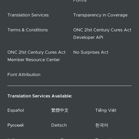
Forms
Translation Services
Transparency in Coverage
Terms & Conditions
ONC 21st Century Cures Act
Developer API
ONC 21st Century Cures Act
No Surprises Act
Member Resource Center
Font Attribution
Translation Services Available:
Español
繁體中文
Tiếng Việt
Русский
Deitsch
한국어