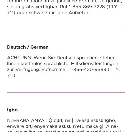
fer Informatione in zugängliche Formate ze gebbe,
sin aa gratis verfügbar. Ruf 1-855-869-7228 (TTY:
711) oder schwetz mit dein Anbieter.
Deutsch
/ German
ACHTUNG: Wenn Sie Deutsch sprechen, stehen
Ihnen kostenlos sprachliche Hilfsdienstleistungen
zur Verfügung. Rufnummer: 1-866-420-9589 (TTY:
711).
Igbo
NLEBARA ANYA : Ọ bụrụ na ị na-asụ asụsụ Igbo,
enwere ọrụ enyemaka asụsụ n'efu maka gị. A na-