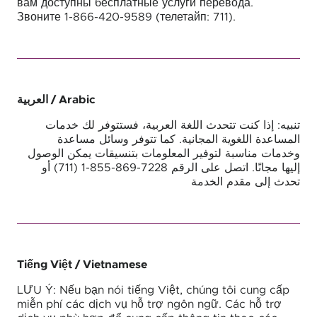
вам доступны бесплатные услуги перевода.
Звоните 1-866-420-9589 (телетайп: 711).
العربية
/ Arabic
تنبيه: إذا كنت تتحدث اللغة العربية، فستتوفر لك خدمات
المساعدة اللغوية المجانية. كما تتوفر وسائل مساعدة
وخدمات مناسبة لتوفير المعلومات بتنسيقات يمكن الوصول
إليها مجانًا. اتصل على الرقم 7228-869-855-1 (711) أو
تحدث إلى مقدم الخدمة
Tiếng Việt
/ Vietnamese
LƯU Ý: Nếu bạn nói tiếng Việt, chúng tôi cung cấp
miễn phí các dịch vụ hỗ trợ ngôn ngữ. Các hỗ trợ